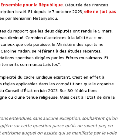
 Ensemble pour la République
. Députée des Français
cription Israël. Et depuis le 7 octobre 2023,
elle ne fait pas
née par Benjamin Netanyahou.
es du rapport que les deux députés ont rendu le 5 mars.
pas diminué. Combien d’atteintes à la laïcité a-t-on
curieux que cela paraisse, le Ministère des sports ne
 Caroline Yadan, se référant à des études récentes,
ciations sportives dirigées par les Frères musulmans. Et
portements communautaristes”.
plexité du cadre juridique existant. C’est en effet à
 règles applicables dans les compétitions qu’elle organise.
u Conseil d’État en juin 2023. Sur 80 fédérations
igne ou d’une tenue religieuse. Mais c’est à l’État de dire la
vons entendues, sans aucune exception, souhaitent qu’on
égifère sur cette question parce qu’ils ne savent pas, en
t entrisme auquel on assiste qui se manifeste par le voile