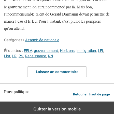
le gouvernement, on aurait commencé par là. Mais bon,
l’incommensurable talent de Gérald Darmanin devait permettre de
marier l’eau et le feu. Pour l’instant, c’est plutôt les pompiers
qu’on attend.
Catégories :
Assemblée nationale
Étiquettes :
EELV
,
gouvernement
,
Horizons
,
immigration
,
LFI
,
Liot
,
LR
,
PS
,
Renaissance
,
RN
Laissez un commentaire
Pure politique
Retour en haut de page
Quitter la version mobile