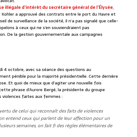
’avocat.
 illégale d’intérêt du secrétaire général de l’Élysée
,
is Kohler a approuvé des contrats entre le port du Havre et
l de surveillance de la société, il n’a pas signalé que celle-
appelons à ceux qui ne s’en souviendraient pas
ron. De la gestion gouvernementale aux campagnes
rdi 4 octobre, avec sa séance des questions au
ent pénible pour la majorité présidentielle. Cette dernière
ose. Et quoi de mieux que d’agiter une nouvelle fois
ette phrase d’Aurore Bergé, la présidente du groupe
s violences faites aux femmes :
vertu de celui qui reconnaît des faits de violences
on entend ceux qui parlent de leur affection pour un
ieurs semaines, on fait fi des règles élémentaires de