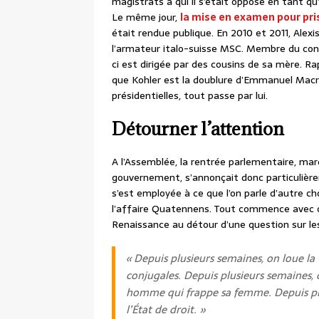
magistrats à qui il s’était opposé en tant qu
Le même jour,
la mise en examen pour prise
était rendue publique. En 2010 et 2011, Alex
l’armateur italo-suisse MSC. Membre du consei
ci est dirigée par des cousins de sa mère. R
que Kohler est la doublure d’Emmanuel Mac
présidentielles, tout passe par lui.
Détourner l’attention
A l’Assemblée, la rentrée parlementaire, ma
gouvernement, s’annonçait donc particulièrem
s’est employée à ce que l’on parle d’autre ch
l’affaire Quatennens. Tout commence avec c
Renaissance au détour d’une question sur le
« Depuis plusieurs semaines, on loue la 
conjugales. Depuis plusieurs semaines, 
homme qui frappe sa femme. Depuis plus
l’État de droit. »