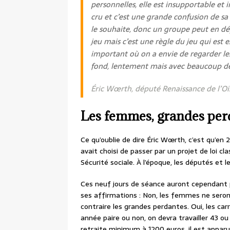
personnelles, elle est insupportable et
cru et c’est une grande confusion de s
le souhaite, donc un groupe peut en dé
jeu mais c’est une règle du jeu qui est
important où on a envie de regarder les
fond, lentement mais avec beaucoup de 
Éric Wœrth, député Renaissance de l’Oi
Les femmes, grandes per
Ce qu’oublie de dire Éric Wœrth, c’est qu’en 20
avait choisi de passer par un projet de loi cl
Sécurité sociale. À l’époque, les députés et l
Ces neuf jours de séance auront cependant 
ses affirmations : Non, les femmes ne seron
contraire les grandes perdantes. Oui, les car
année paire ou non, on devra travailler 43 
retraite minimum à 1200 euros, il est apparu