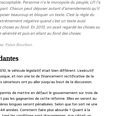
 inacceptable. Personne n’a le monopole du peuple, LFI l’a
a part. Chacun peut déposer autant d’amendements qu’il
poser beaucoup et bloquer un texte. C’est la règle du
 extrêmement négative quand c’est un texte aussi
 choses au fond. En 2010, on avait regardé les choses au
sérénité et puis en allant au fond des choses.
se, Palais Bourbon.
dantes
10, le véhicule législatif était bien différent. L’exécutif
assique, et non une loi de financement rectificative de la
es sénateurs ont pu aller jusqu’au bout de la discussion.
permis de mettre en défaut le gouvernement sur trois de
t pas les gagnantes de cette réforme. Elles en seront au
rières longues seront pénalisées. Selon que l’on soit né une
ou 44 années. Comment faire plus absurde ? Quant à la
, tant les conditions sont draconiennes, que c’était un