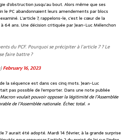
égie d’obstruction jusqu’au bout. Alors même que ses
enfin le PC abandonnaient leurs amendements par blocs
examiné. L’article 7, rappelons-le, c’est le cœur de la
62 à 64 ans. Une décision critiquée par Jean-Luc Mélenchon
s du PCF. Pourquoi se précipiter à l'article 7 ? Le
e faire battre ?
n)
February 16, 2023
on de la séquence est dans ces cinq mots. Jean-Luc
était pas possible de l’emporter. Dans une note publiée
 Macron voulait pouvoir opposer la légitimité de l’Assemblée
rable de l’Assemblée nationale. Échec total. »
icle 7 aurait été adopté. Mardi 14 février, à la grande surprise
députés pour repousser l’article 2 du projet de loi sur l’index