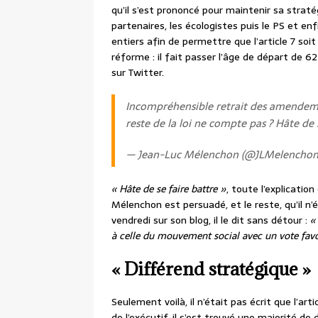
qu’il s’est prononcé pour maintenir sa strat
partenaires, les écologistes puis le PS et 
entiers afin de permettre que l’article 7 soit 
réforme : il fait passer l’âge de départ de 
sur Twitter.
Incompréhensible retrait des amendement
reste de la loi ne compte pas ? Hâte de s
— Jean-Luc Mélenchon (@JLMelencho
« Hâte de se faire battre »
, toute l’explicati
Mélenchon est persuadé, et le reste, qu’il n’
vendredi sur son blog, il le dit sans détour :
«
à celle du mouvement social avec un vote favo
« Différend stratégique »
Seulement voilà, il n’était pas écrit que l’art
de l’exécutif, il s’est trouvé une majorité de 