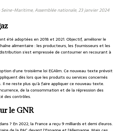
Seine-Maritime, Assemblée nationale, 23 janvier 2024
gaz
es ont été adoptées en 2018 et 2021. Objectif, améliorer le
haîne alimentaire : les producteurs, les fournisseurs et les
 distribution s’est empressée de contourner en recourant à
option d’une troisième loi EGAlim. Ce nouveau texte prévoit
’appliquent dès lors que les produits ou services concernés
. Il ne reste plus qu’à faire appliquer ce nouveau texte.
concurrence, de la consommation et de la répression des
té des contrôles.
 sur le GNR
ans ? En 2022, la France a reçu 9 milliards et demi d’euros.
ciaire de la PAC devant l’Espagne et l’Allemagne. Mais ces