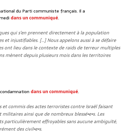
national du Parti communiste français. Il a
amedi
dans un communiqué
.
es qui s’en prennent directement à la population
es et injustifiables. […] Nous appelons aussi à se défaire
s ont lieu dans le contexte de raids de terreur multiples
lons mènent depuis plusieurs mois dans les territoires
r condamnation
dans un communiqué
.
 et commis des actes terroristes contre Israël faisant
et militaires ainsi que de nombreux blessé•e•s. Les
 particulièrement effroyables sans aucune ambiguïté,
rément des civil•e•s.