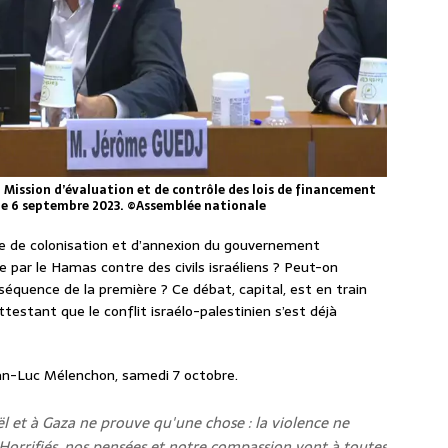
a Mission d’évaluation et de contrôle des lois de financement
, le 6 septembre 2023. ©Assemblée nationale
ue de colonisation et d’annexion du gouvernement
e par le Hamas contre des civils israéliens ? Peut-on
séquence de la première ? Ce débat, capital, est en train
attestant que le conflit israélo-palestinien s’est déjà
an-Luc Mélenchon, samedi 7 octobre.
ël et à Gaza ne prouve qu'une chose : la violence ne
Horrifiés, nos pensées et notre compassion vont à toutes