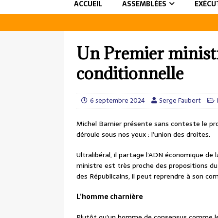
ACCUEIL
ASSEMBLÉES
EXÉCU
Un Premier ministr
conditionnelle
6 septembre 2024
Serge Faubert
Michel Barnier présente sans conteste le prof
déroule sous nos yeux : l’union des droites.
Ultralibéral, il partage l’ADN économique de 
ministre est très proche des propositions 
des Républicains, il peut reprendre à son co
L’homme charnière
Plutôt qu’un homme de consensus comme le 