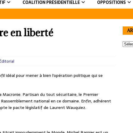
TIF
COALITION PRÉSIDENTIELLE
OPPOSITIONS
e en liberté
AR
Éditorial
il idéal pour mener à bien l’opération politique qui se
la Macronie. Partisan du tout sécuritaire, le Premier
du Rassemblement national en ce domaine. Enfin, adhérent
mpte le pacte législatif de Laurent Wauquiez.
titrait imprudemment le Monde, Michel Barnier est un