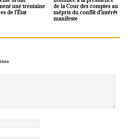
trême droite
nommée à la présidence
ment une trentaine
de la Cour des comptes au
es de l’État
mépris du conflit d’intérêt
manifeste
liée.