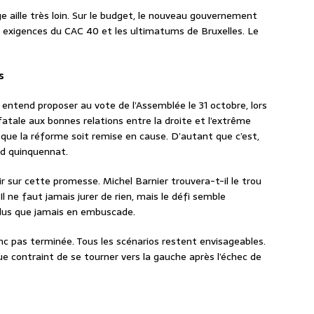
age aille très loin. Sur le budget, le nouveau gouvernement
 exigences du CAC 40 et les ultimatums de Bruxelles. Le
s
 entend proposer au vote de l’Assemblée le 31 octobre, lors
 fatale aux bonnes relations entre la droite et l’extrême
ue la réforme soit remise en cause. D’autant que c’est,
nd quinquennat.
ir sur cette promesse. Michel Barnier trouvera-t-il le trou
Il ne faut jamais jurer de rien, mais le défi semble
plus que jamais en embuscade.
donc pas terminée. Tous les scénarios restent envisageables.
ue contraint de se tourner vers la gauche après l’échec de