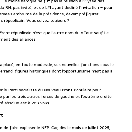
é. Le moins baroque ne fut pas la réunion à l’Élysée des
u RN, pas invité, et de LFI ayant décliné l’invitation – pour
erveau embrumé de la présidence, devait préfigurer
 républicain. Vous suivez toujours ?
ront républicain n’est que l’autre nom du « Tout sauf Le
ment des alliances.
 a placé, en toute modestie, ses nouvelles fonctions sous le
errand, figures historiques dont l’opportunisme n’est pas à
er le Parti socialiste du Nouveau Front Populaire pour
 par les trois autres forces de gauche et l’extrême droite
té absolue est à 289 voix).
rt
e de faire exploser le NFP. Car, dès le mois de juillet 2025,