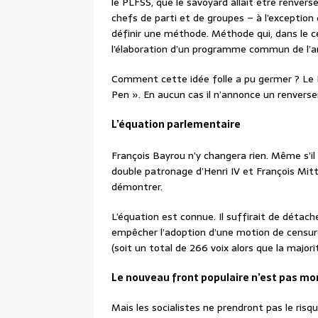
le PLFSS, que le savoyard allait être renvers
chefs de parti et de groupes – à l’exception d
définir une méthode. Méthode qui, dans le c
l’élaboration d’un programme commun de l’arc
Comment cette idée folle a pu germer ? Le F
Pen ». En aucun cas il n’annonce un renverse
L’équation parlementaire
François Bayrou n’y changera rien. Même s’il
double patronage d’Henri IV et François Mitt
démontrer.
L’équation est connue. Il suffirait de détach
empêcher l’adoption d’une motion de censure
(soit un total de 266 voix alors que la majori
Le nouveau front populaire n’est pas mo
Mais les socialistes ne prendront pas le risqu