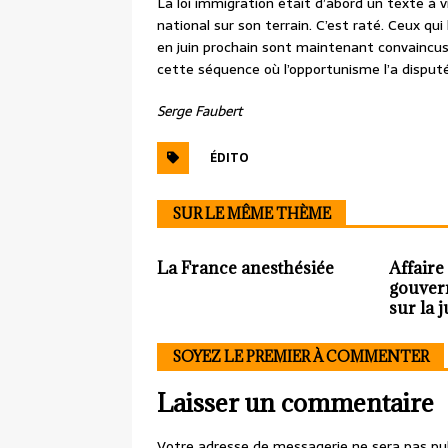
La loi immigration était d’abord un texte à v
national sur son terrain. C’est raté. Ceux qui
en juin prochain sont maintenant convaincus d
cette séquence où l’opportunisme l’a disput
Serge Faubert
ÉDITO
SUR LE MÊME THÈME
La France anesthésiée
Affaire
gouver
sur la j
SOYEZ LE PREMIER À COMMENTER
Laisser un commentaire
Votre adresse de messagerie ne sera pas pub