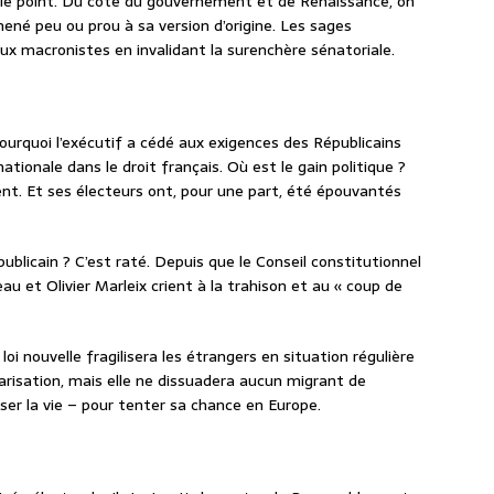
le point. Du côté du gouvernement et de Renaissance, on
mené peu ou prou à sa version d’origine. Les sages
ux macronistes en invalidant la surenchère sénatoriale.
ourquoi l’exécutif a cédé aux exigences des Républicains
nationale dans le droit français. Où est le gain politique ?
ent. Et ses électeurs ont, pour une part, été épouvantés
épublicain ? C’est raté. Depuis que le Conseil constitutionnel
eau et Olivier Marleix crient à la trahison et au « coup de
 loi nouvelle fragilisera les étrangers en situation régulière
arisation, mais elle ne dissuadera aucun migrant de
sser la vie – pour tenter sa chance en Europe.