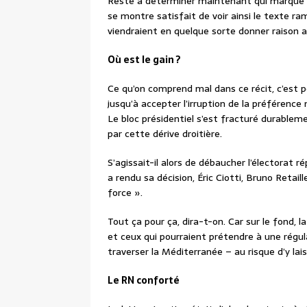
Reste à déterminer maintenant qui marque 
se montre satisfait de voir ainsi le texte ra
viendraient en quelque sorte donner raison a
Où est le gain ?
Ce qu’on comprend mal dans ce récit, c’est p
jusqu’à accepter l’irruption de la préférence 
Le bloc présidentiel s’est fracturé durablem
par cette dérive droitière.
S’agissait-il alors de débaucher l’électorat r
a rendu sa décision, Éric Ciotti, Bruno Retaill
force ».
Tout ça pour ça, dira-t-on. Car sur le fond, la
et ceux qui pourraient prétendre à une régul
traverser la Méditerranée – au risque d’y lai
Le RN conforté