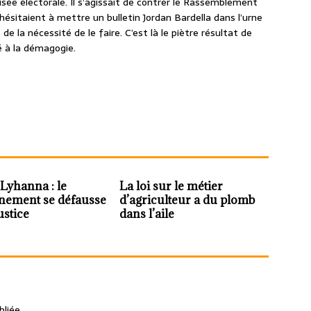
isée électorale. Il s’agissait de contrer le Rassemblement
 hésitaient à mettre un bulletin Jordan Bardella dans l’urne
e la nécessité de le faire. C’est là le piètre résultat de
é à la démagogie.
 Lyhanna : le
La loi sur le métier
nement se défausse
d’agriculteur a du plomb
ustice
dans l’aile
liée.