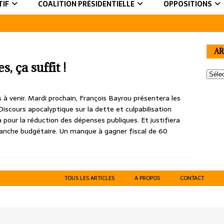
TIF
COALITION PRÉSIDENTIELLE
OPPOSITIONS
AR
, ça suffit !
 à venir. Mardi prochain, François Bayrou présentera les
iscours apocalyptique sur la dette et culpabilisation
 pour la réduction des dépenses publiques. Et justifiera
blanche budgétaire. Un manque à gagner fiscal de 60
TOUS LES ARTICLES
A PROPOS
CONTACT