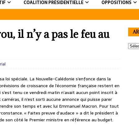
TIF
COALITION PRÉSIDENTIELLE
OPPOSITIONS
u, il n’y a pas le feu au
AR
rial
 loi spéciale. La Nouvelle-Calédonie s’enfonce dans la
s prévisions de croissance de l’économie française restent en
 s’est tenu ce vendredi matin n’avait aucun point inscrit à
x caméras, il n’est sorti aucune annonce qui puisse parer
prendre son temps et avec lui Emmanuel Macron. Pour tout
irconstance. « Faites preuve d’audace » a dit le président à
é de son côté le Premier ministre en référence au budget.