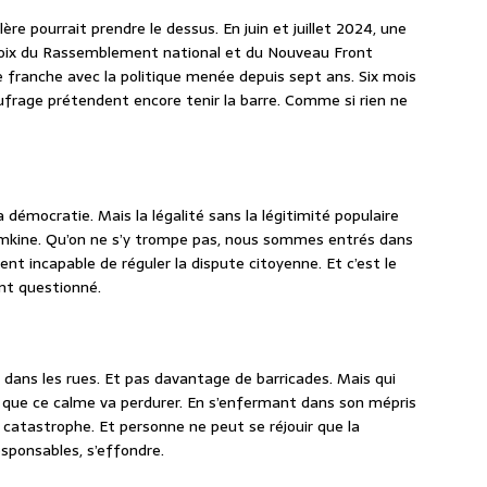
lère pourrait prendre le dessus. En juin et juillet 2024, une
s voix du Rassemblement national et du Nouveau Front
 franche avec la politique menée depuis sept ans. Six mois
aufrage prétendent encore tenir la barre. Comme si rien ne
démocratie. Mais la légalité sans la légitimité populaire
otemkine. Qu’on ne s’y trompe pas, nous sommes entrés dans
ent incapable de réguler la dispute citoyenne. Et c’est le
nt questionné.
es dans les rues. Et pas davantage de barricades. Mais qui
e, que ce calme va perdurer. En s’enfermant dans son mépris
e catastrophe. Et personne ne peut se réjouir que la
esponsables, s’effondre.