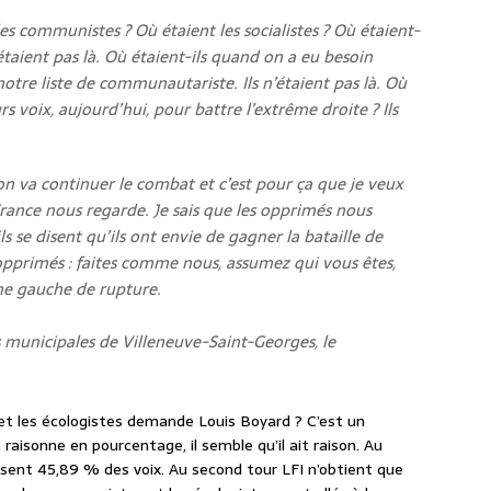
les communistes ? Où étaient les socialistes ? Où étaient-
’étaient pas là. Où étaient-ils quand on a eu besoin
otre liste de communautariste. Ils n’étaient pas là. Où
s voix, aujourd’hui, pour battre l’extrême droite ? Ils
r, on va continuer le combat et c’est pour ça que je veux
 France nous regarde. Je sais que les opprimés nous
s se disent qu’ils ont envie de gagner la bataille de
 opprimés : faites comme nous, assumez qui vous êtes,
ne gauche de rupture.
ns municipales de Villeneuve-Saint-Georges, le
 et les écologistes demande Louis Boyard ? C’est un
n raisonne en pourcentage, il semble qu’il ait raison. Au
lisent 45,89 % des voix. Au second tour LFI n’obtient que