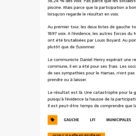
38,24 % des voix. Pas parce que les socialist
piscine. Mais parce que la participation a bon
lorsqu’on regarde le résultat en voix.
Au premier tour, les deux listes de gauche t
1897 voix. A l’évidence, les autres forces du
ont été brutalisées par Louis Boyard. Au poin
plutôt que de fusionner.
Le communiste Daniel Henry espérait une rep
commune, il en a été pour ses frais. Les soci
de ses sympathies pour le Hamas, n’ont pas 
prendre ou à laisser.
Le résultat est là. Une catastrophe pour la 
puisqu’à l’évidence la hausse de la participati
Il est peut-être temps de comprendre que la 
GAUCHE
LFI
MUNICIPALES