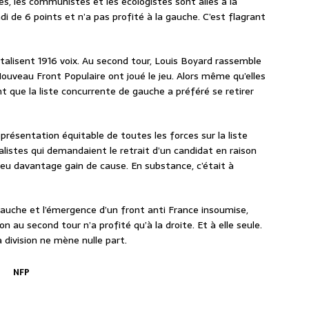
es, les communistes et les écologistes sont allés à la
di de 6 points et n’a pas profité à la gauche. C’est flagrant
otalisent 1916 voix. Au second tour, Louis Boyard rassemble
 Nouveau Front Populaire ont joué le jeu. Alors même qu’elles
t que la liste concurrente de gauche a préféré se retirer
résentation équitable de toutes les forces sur la liste
alistes qui demandaient le retrait d’un candidat en raison
eu davantage gain de cause. En substance, c’était à
gauche et l’émergence d’un front anti France insoumise,
on au second tour n’a profité qu’à la droite. Et à elle seule.
division ne mène nulle part.
NFP