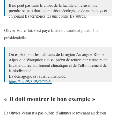
Il ne peut pas faire le choix de la facilité en refusant de
prendre sa part dans la transition écologique de notre pays et
en jouant les territoires les uns contre les autres.
Lutter contre…
https://t.co/eIRTVIzt5Z
Olivier Faure, lui, s’est payé la tête du candidat putatif à la
— Christophe Béchu (@ChristopheBechu)
September 30,
présidentielle.
2023
On espère pour les habitants de la région Auvergne-Rhone-
Alpes que Wauquiez a aussi prévu de retirer leur territoire de
la carte du réchauffement climatique et de l’effondrement de
la biodiversité…
La démagogie est aussi climaticide.
https://t.co/W8dWGCEa5s
— Olivier Faure (@faureolivier)
September 30, 2023
« Il doit montrer le bon exemple »
Et Olivier Véran n’a pas oublié d’allumer le revenant au détour