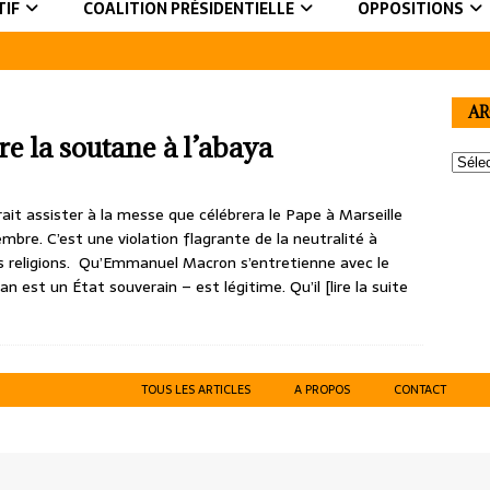
TIF
COALITION PRÉSIDENTIELLE
OPPOSITIONS
AR
 la soutane à l’abaya
it assister à la messe que célébrera le Pape à Marseille
embre. C’est une violation flagrante de la neutralité à
es religions. Qu’Emmanuel Macron s’entretienne avec le
an est un État souverain – est légitime. Qu’il
[lire la suite
TOUS LES ARTICLES
A PROPOS
CONTACT