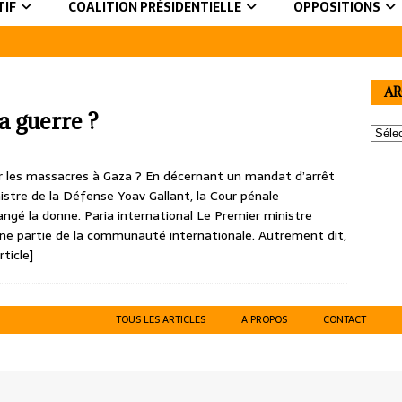
TIF
COALITION PRÉSIDENTIELLE
OPPOSITIONS
AR
a guerre ?
per les massacres à Gaza ? En décernant un mandat d’arrêt
tre de la Défense Yoav Gallant, la Cour pénale
ngé la donne. Paria international Le Premier ministre
’une partie de la communauté internationale. Autrement dit,
rticle]
TOUS LES ARTICLES
A PROPOS
CONTACT