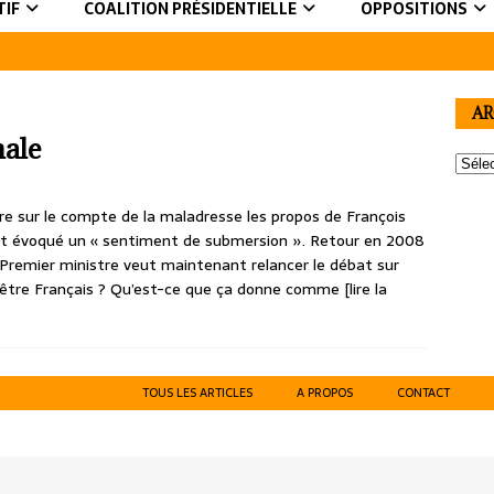
TIF
COALITION PRÉSIDENTIELLE
OPPOSITIONS
AR
nale
tre sur le compte de la maladresse les propos de François
avait évoqué un « sentiment de submersion ». Retour en 2008
Premier ministre veut maintenant relancer le débat sur
 qu’être Français ? Qu’est-ce que ça donne comme
[lire la
TOUS LES ARTICLES
A PROPOS
CONTACT