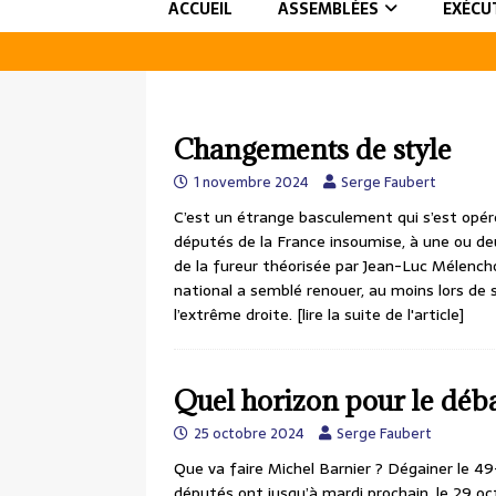
ACCUEIL
ASSEMBLÉES
EXÉCU
Changements de style
1 novembre 2024
Serge Faubert
C’est un étrange basculement qui s’est opéré
députés de la France insoumise, à une ou de
de la fureur théorisée par Jean-Luc Mélenc
national a semblé renouer, au moins lors de 
l’extrême droite.
[lire la suite de l'article]
Quel horizon pour le déba
25 octobre 2024
Serge Faubert
Que va faire Michel Barnier ? Dégainer le 49-
députés ont jusqu’à mardi prochain, le 29 oc