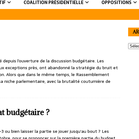
TIF
COALITION PRÉSIDENTIELLE
OPPOSITIONS
AR
 depuis l’ouverture de la discussion budgétaire. Les
ux exceptions près, ont abandonné la stratégie du bruit et
hon. Alors que dans le même temps, le Rassemblement
sa niche parlementaire, avec la brutalité coutumière de
t budgétaire ?
3 ou bien laisser la partie se jouer jusqu‘au bout ? Les
tobre, pour se prononcer sur la première partie du budget,