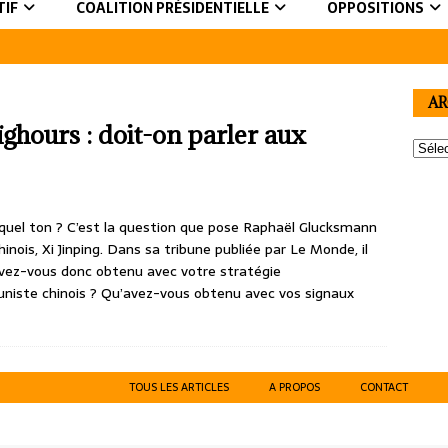
TIF
COALITION PRÉSIDENTIELLE
OPPOSITIONS
AR
ïghours : doit-on parler aux
ur quel ton ? C’est la question que pose Raphaël Glucksmann
hinois, Xi Jinping. Dans sa tribune publiée par Le Monde, il
’avez-vous donc obtenu avec votre stratégie
iste chinois ? Qu’avez-vous obtenu avec vos signaux
TOUS LES ARTICLES
A PROPOS
CONTACT